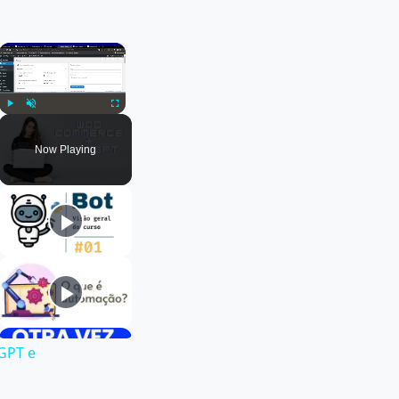
×
Play
Unmute
Fullscreen
Now Playing
 GPT e